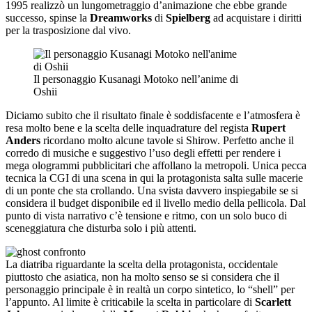
1995 realizzò un lungometraggio d’animazione che ebbe grande
successo, spinse la
Dreamworks
di
Spielberg
ad acquistare i diritti
per la trasposizione dal vivo.
Il personaggio Kusanagi Motoko nell’anime di
Oshii
Diciamo subito che il risultato finale è soddisfacente e l’atmosfera è
resa molto bene e la scelta delle inquadrature del regista
Rupert
Anders
ricordano molto alcune tavole si Shirow. Perfetto anche il
corredo di musiche e suggestivo l’uso degli effetti per rendere i
mega ologrammi pubblicitari che affollano la metropoli. Unica pecca
tecnica la CGI di una scena in qui la protagonista salta sulle macerie
di un ponte che sta crollando. Una svista davvero inspiegabile se si
considera il budget disponibile ed il livello medio della pellicola. Dal
punto di vista narrativo c’è tensione e ritmo, con un solo buco di
sceneggiatura che disturba solo i più attenti.
La diatriba riguardante la scelta della protagonista, occidentale
piuttosto che asiatica, non ha molto senso se si considera che il
personaggio principale è in realtà un corpo sintetico, lo “shell” per
l’appunto. Al limite è criticabile la scelta in particolare di
Scarlett