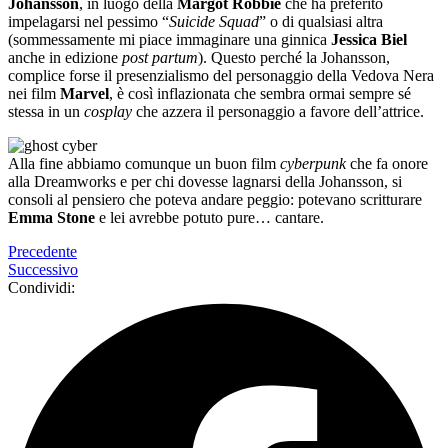
Johansson
, in luogo della
Margot Robbie
che ha preferito
impelagarsi nel pessimo “
Suicide Squad
” o di qualsiasi altra
(sommessamente mi piace immaginare una ginnica
Jessica Biel
anche in edizione
post partum
). Questo perché la Johansson,
complice forse il presenzialismo del personaggio della Vedova Nera
nei film
Marvel
, è così inflazionata che sembra ormai sempre sé
stessa in un
cosplay
che azzera il personaggio a favore dell’attrice.
Alla fine abbiamo comunque un buon film
cyberpunk
che fa onore
alla Dreamworks e per chi dovesse lagnarsi della Johansson, si
consoli al pensiero che poteva andare peggio: potevano scritturare
Emma Stone
e lei avrebbe potuto pure… cantare.
Precedente
Successivo
Condividi: