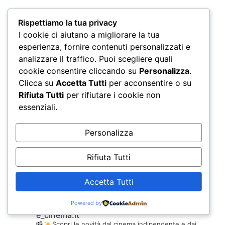
Rispettiamo la tua privacy
I cookie ci aiutano a migliorare la tua
esperienza, fornire contenuti personalizzati e
analizzare il traffico. Puoi scegliere quali
cookie consentire cliccando su
Personalizza
.
L’INUTILE CULTURA
Clicca su
Accetta Tutti
per acconsentire o su
Che il cinismo sia una prerogativa della politica è un
Rifiuta Tutti
per rifiutare i cookie non
essenziali.
Leggi Tutto
Personalizza
Rifiuta Tutti
Accetta Tutti
Powered by
e_cinema.it
Scopri le novità dal cinema indipendente e dai