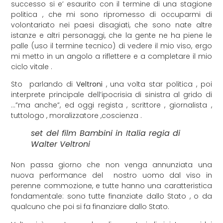
successo si e’ esaurito con il termine di una stagione
politica , che mi sono ripromesso di occuparmi di
volontariato nei paesi disagiati, che sono nate altre
istanze e altri personaggi, che la gente ne ha piene le
palle (uso il termine tecnico) di vedere il mio viso, ergo
mi metto in un angolo a riflettere e a completare il mio
ciclo vitale .
Sto parlando di
Veltroni
, una volta star politica , poi
interprete principale dell’ipocrisia di sinistra al grido di
…”ma anche”, ed oggi regista , scrittore , giornalista ,
tuttologo , moralizzatore ,coscienza .
set del film Bambini in Italia regia di
Walter Veltroni
Non passa giorno che non venga annunziata una
nuova performance del nostro uomo dal viso in
perenne commozione, e tutte hanno una caratteristica
fondamentale: sono tutte finanziate dallo Stato , o da
qualcuno che poi si fa finanziare dallo Stato.