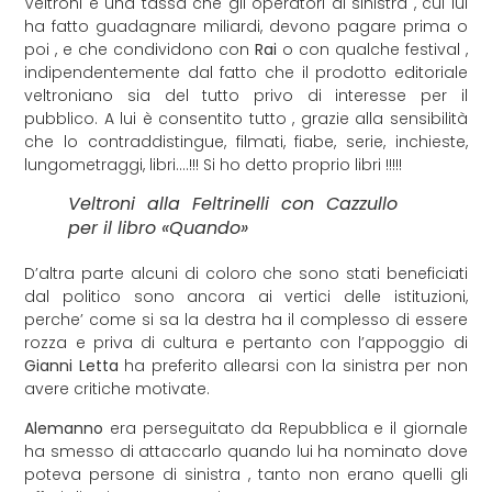
Veltroni è una tassa che gli operatori di sinistra , cui lui
ha fatto guadagnare miliardi, devono pagare prima o
poi , e che condividono con
Rai
o con qualche festival ,
indipendentemente dal fatto che il prodotto editoriale
veltroniano sia del tutto privo di interesse per il
pubblico. A lui è consentito tutto , grazie alla sensibilità
che lo contraddistingue, filmati, fiabe, serie, inchieste,
lungometraggi, libri….!!! Si ho detto proprio libri !!!!!
Veltroni alla Feltrinelli con Cazzullo
per il libro «Quando»
D’altra parte alcuni di coloro che sono stati beneficiati
dal politico sono ancora ai vertici delle istituzioni,
perche’ come si sa la destra ha il complesso di essere
rozza e priva di cultura e pertanto con l’appoggio di
Gianni Letta
ha preferito allearsi con la sinistra per non
avere critiche motivate.
Alemanno
era perseguitato da Repubblica e il giornale
ha smesso di attaccarlo quando lui ha nominato dove
poteva persone di sinistra , tanto non erano quelli gli