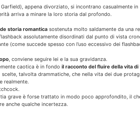
arfield), appena divorziato, si incontrano casualmente in 
ità arriva a minare la loro storia dal profondo.
de storia romantica
sostenuta molto saldamente da una rec
lashback assolutamente disordinati dal punto di vista crono
nte (come succede spesso con l’uso eccessivo dei flashback)
dopo
, conviene seguire lei e la sua gravidanza.
temente caotica è in fondo
il racconto del fluire della vita di 
oro scelte, talvolta drammatiche, che nella vita dei due prot
e realmente.
itchcock.
ia grave è forse trattato in modo poco approfondito, il che 
are anche qualche incertezza.