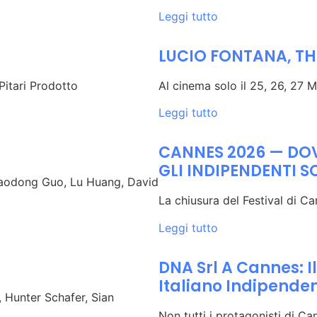
Leggi tutto
LUCIO FONTANA, TH
itari Prodotto
Al cinema solo il 25, 26, 2
Leggi tutto
CANNES 2026 — DOV
GLI INDIPENDENTI S
Xiaodong Guo, Lu Huang, David
La chiusura del Festival di Ca
Leggi tutto
DNA Srl A Cannes: I
Italiano Indipende
 Hunter Schafer, Sian
Non tutti i protagonisti di Ca