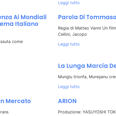
Leggi tutto
enza Ai Mondiali
Parola Di Tommas
nema Italiano
Regia di Matteo Vanni Un fil
Cellini, Jacopo
vissuta come
Leggi tutto
La Lunga Marcia D
Mungiu trionfa, Mureșanu cr
Leggi tutto
 Un Mercato
ARION
rare.
Produzione: YASUYOSHI TO