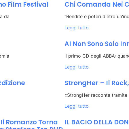
o Film Festival
Chi Comanda Nei C
la da
“Rendite e poteri dietro un’ind
Leggi tutto
AI Non Sono Solo In
omia
Il primo CD degli ABBA: quand
Leggi tutto
Edizione
StrongHer – Il Rock
«StrongHer racconta tramite u
Leggi tutto
 Il Romanzo Torna
IL BACIO DELLA D